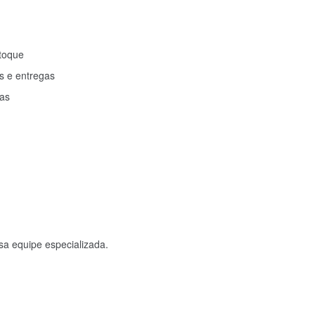
toque
 e entregas
ias
a equipe especializada.