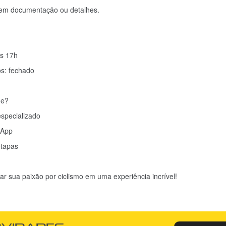
rem documentação ou detalhes.
às 17h
s: fechado
ne?
specializado
sApp
etapas
r sua paixão por ciclismo em uma experiência incrível!