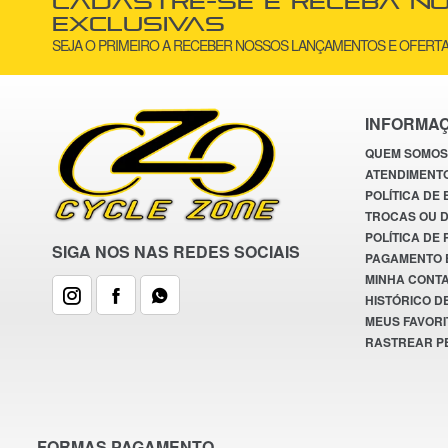
Cadastre-se e receba n
exclusivas
SEJA O PRIMEIRO A RECEBER NOSSOS LANÇAMENTOS E OFERTA
INFORMA
QUEM SOMOS
ATENDIMENT
POLÍTICA DE
TROCAS OU 
POLÍTICA DE
SIGA NOS NAS REDES SOCIAIS
PAGAMENTO 
MINHA CONT
HISTÓRICO D
MEUS FAVORI
RASTREAR P
FORMAS PAGAMENTO