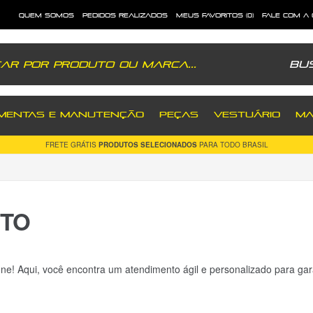
quem somos
pedidos realizados
meus favoritos (0)
fale com a
Bu
MENTAS E MANUTENÇÃO
PEÇAS
VESTUÁRIO
MA
FRETE GRÁTIS
PRODUTOS SELECIONADOS
PARA TODO BRASIL
NTO
ne! Aqui, você encontra um atendimento ágil e personalizado para ga