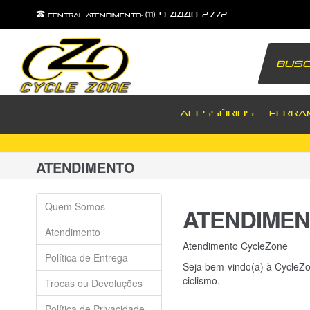
(11) 9 4440-2772
central atendimento:
ACESSÓRIOS
FERRA
ATENDIMENTO
Quem Somos
ATENDIME
Atendimento
Atendimento CycleZone
Política de Entrega
Seja bem-vindo(a) à CycleZo
ciclismo.
Trocas ou Devoluções
Política de Privacidade