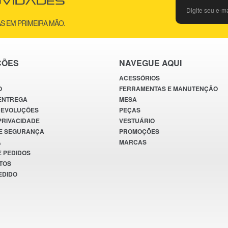
ovidades
S EM PRIMEIRA MÃO.
ÇÕES
NAVEGUE AQUI
ACESSÓRIOS
O
FERRAMENTAS E MANUTENÇÃO
 ENTREGA
MESA
DEVOLUÇÕES
PEÇAS
 PRIVACIDADE
VESTUÁRIO
E SEGURANÇA
PROMOÇÕES
A
MARCAS
E PEDIDOS
TOS
EDIDO