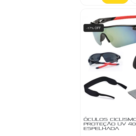
FT3B
+0
GTA
+0
Helmet
+0
-17% OFF
HS
+0
HydraPlus
+0
Innovations
+0
JWS
+0
Leão
+0
Levorin
+0
Luberetta
+0
NewBoler
+0
Nook
+0
Orange B
+0
ÓCULOS CICLISM
Paco
+0
PROTEÇÃO UV 40
ESPELHADA
PTK
+0