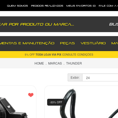
quem somos
pedidos realizados
meus favoritos (0)
fale com a
Bu
MENTAS E MANUTENÇÃO
PEÇAS
VESTUÁRIO
MA
FRETE GRÁTIS
5% OFF
TODA LOJA VIA PIX
PRODUTOS SELECIONADOS
CONSULTE CONDIÇÕES
PARA TODO BRASIL
.
.
HOME
MARCAS
THUNDER
Exibir:
-33% OFF