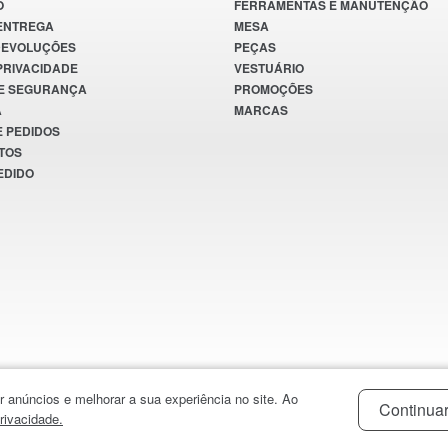
O
FERRAMENTAS E MANUTENÇÃO
 ENTREGA
MESA
DEVOLUÇÕES
PEÇAS
 PRIVACIDADE
VESTUÁRIO
E SEGURANÇA
PROMOÇÕES
A
MARCAS
E PEDIDOS
TOS
EDIDO
r anúncios e melhorar a sua experiência no site. Ao
Continuar
rivacidade.
ÇÕES COMO: PREÇOS, PROMOÇÕES E DISPONIBILIDADE DE ESTOQUE A QUALQUER