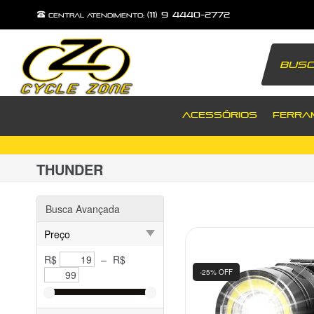
(11) 9 4440-2772
central atendimento:
ACESSÓRIOS
FERRA
THUNDER
Busca Avançada
Preço
R$
–
R$
-25% OFF