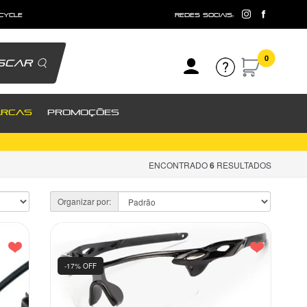
 cycle
redes sociais:
0
scar
RCAS
PROMOÇÕES
ENCONTRADO
6
RESULTADOS
Organizar por:
-17% OFF