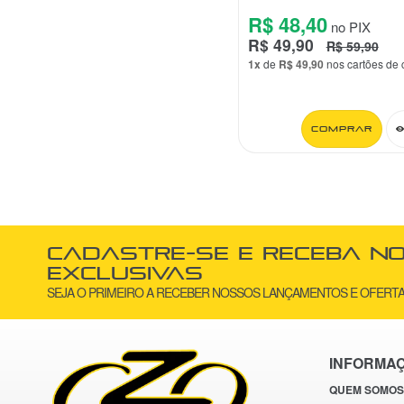
QAN ke
+0
R$ 48,40
no PIX
RhinoWalk
+0
R$ 49,90
R$ 59,90
1x
de
R$ 49,90
nos cartões de 
RockBros
+0
Rummer
+0
RZH
+0
Comprar
Sahoo
+0
Second
+0
Sunding
+0
ThinkRider
+0
Thunder
Cadastre-se e receba n
exclusivas
Vee Rubber
+0
SEJA O PRIMEIRO A RECEBER NOSSOS LANÇAMENTOS E OFERTA
Vee Tire Co
+0
VeloForce
+0
VeloSteel
+0
INFORMA
West Biking
+0
QUEM SOMOS