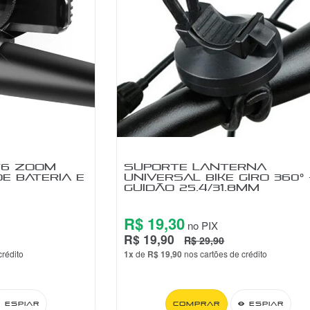
T6 ZOOM
SUPORTE LANTERNA
E BATERIA E
UNIVERSAL BIKE GIRO 360º 
GUIDÃO 25.4/31.8MM
R$ 19,30
no PIX
R$ 19,90
R$ 29,90
crédito
1x
de
R$ 19,90
nos cartões de crédito
Espiar
Comprar
Espiar