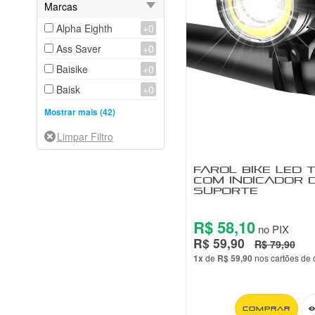
Marcas
Alpha Eighth
+0
Ass Saver
+0
Baisike
+0
Baisk
+0
Beto
+0
Mostrar mais (42)
Bikersay
+0
BK Tools
+0
FAROL BIKE LED 
Blue Pump
+0
COM INDICADOR D
SUPORTE
Boy
+0
Chaoyang
+0
R$ 58,10
no PIX
CoolChange
+0
R$ 59,90
R$ 79,90
Cycle Zone
+0
1x
de
R$ 59,90
nos cartões de 
Elleven
+0
Falcon
+0
Comprar
Fizik
+0