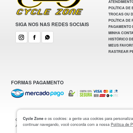
Xplore
+0
ATENDIMENT
POLÍTICA DE
TROCAS OU 
POLÍTICA DE
SIGA NOS NAS REDES SOCIAIS
PAGAMENTO 
MINHA CONT
HISTÓRICO D
MEUS FAVORI
RASTREAR P
FORMAS PAGAMENTO
Cycle Zone
e os cookies: a gente usa cookies para personaliza
CYCLE ZONE © 2026
continuar navegando, você concorda com a nossa
Política de P
A LOJA RESERVA-SE NO DIREITO DE CORRIGIR OU ALTERAR INFORMA