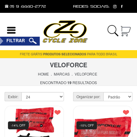
(11) 9 4440-2772
redes sociais:
Entrar
FILTRAR
Cadastrar
FRETE GRÁTIS
PRODUTOS SELECIONADOS
PARA TODO BRASIL
VELOFORCE
INÍCIO
.
.
HOME
MARCAS
VELOFORCE
ACESSÓRIOS
ENCONTRADO
19
RESULTADOS
FERRAMENTAS
Exibir:
Organizar por:
E
MANUTENÇÃO
MESA
-14% OFF
-10% OFF
PEÇAS