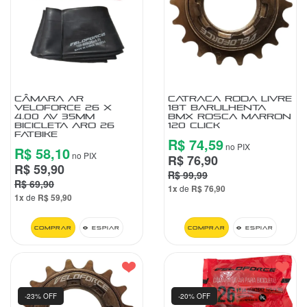
CÂMARA AR
CATRACA RODA LIVRE
VELOFORCE 26 X
18T BARULHENTA
4.00 AV 35MM
BMX ROSCA MARRON
BICICLETA ARO 26
120 CLICK
FATBIKE
R$ 74,59
no PIX
R$ 58,10
no PIX
R$ 76,90
R$ 59,90
R$ 99,99
R$ 69,90
1x
de
R$ 76,90
1x
de
R$ 59,90
Comprar
Espiar
Comprar
Espiar
-23% OFF
-20% OFF