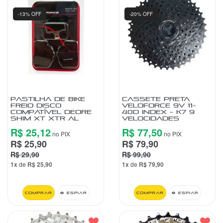
-13% OFF
-20% OFF
PASTILHA DE BIKE
CASSETE PRETA
FREIO DISCO
VELOFORCE 9V 11-
COMPATÍVEL DEORE
40D INDEX - K7 9
SHIM XT XTR AL
VELOCIDADES
R$ 25,12
R$ 77,50
no PIX
no PIX
R$ 25,90
R$ 79,90
R$ 29,90
R$ 99,90
1x
de
R$ 25,90
1x
de
R$ 79,90
Comprar
Espiar
Comprar
Espiar