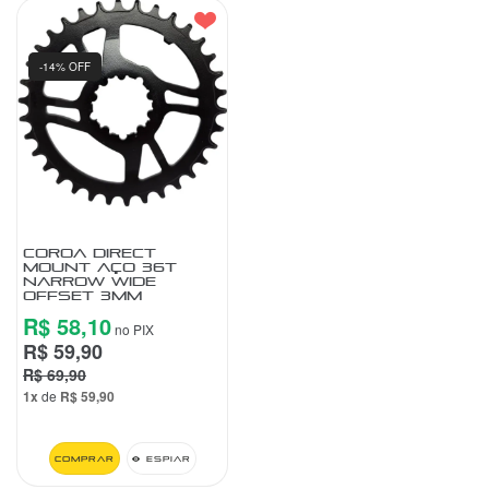
-14% OFF
COROA DIRECT
MOUNT AÇO 36T
NARROW WIDE
OFFSET 3MM
R$ 58,10
no PIX
R$ 59,90
R$ 69,90
1x
de
R$ 59,90
Comprar
Espiar