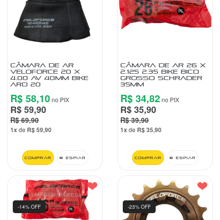
VESTUÁRIO
CENTRAL
ATENDIMENTO
CÂMARA DE AR
CÂMARA DE AR 26 X
VELOFORCE 20 X
2.125 2.35 BIKE BICO
4.00 AV 40MM BIKE
GROSSO SCHRADER
(11)
ARO 20
35MM
9
R$ 58,10
R$ 34,82
4440-
no PIX
no PIX
R$ 59,90
R$ 35,90
2772
R$ 69,90
R$ 39,90
Chat
1x
de
R$ 59,90
1x
de
R$ 35,90
WhatsApp
Envie-
Comprar
Espiar
Comprar
Espiar
nos uma
mensagem
-14% OFF
-23% OFF