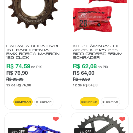
CATRACA RODA LIVRE
KIT 2 CÂMARAS DE
16T BARULHENTA
AR 26 X 2.125 2.35
BMX ROSCA MARRON
BICO GROSSO 35MM
120 CLICK
SCHRADER
R$ 74,59
R$ 62,08
no PIX
no PIX
R$ 76,90
R$ 64,00
R$ 99,99
R$ 79,90
1x
de
R$ 76,90
1x
de
R$ 64,00
Comprar
Espiar
Comprar
Espiar
-25% OFF
-13% OFF