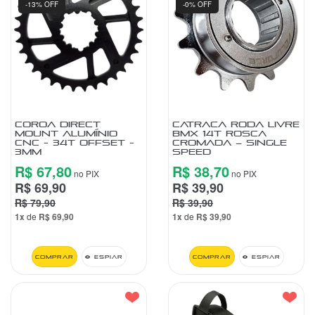
-13% OFF
-0% OFF
COROA DIRECT
CATRACA RODA LIVRE
MOUNT ALUMÍNIO
BMX 14T ROSCA
CNC - 34T OFFSET -
CROMADA – SINGLE
3MM
SPEED
R$ 67,80
R$ 38,70
no PIX
no PIX
R$ 69,90
R$ 39,90
R$ 79,90
R$ 39,90
1x
de
R$ 69,90
1x
de
R$ 39,90
Comprar
Espiar
Comprar
Espiar