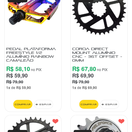
PEDAL PLATAFORMA
COROA DIRECT
FREESTYLE 1/2
MOUNT ALUMÍNIO
ALUMÍNIO RAINBOW
CNC - 36T OFFSET -
CAMALEÃO
0MM
R$ 58,10
R$ 67,80
no PIX
no PIX
R$ 59,90
R$ 69,90
R$ 79,90
R$ 79,90
1x
de
R$ 59,90
1x
de
R$ 69,90
Comprar
Espiar
Comprar
Espiar