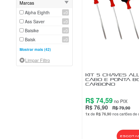
Marcas
Alpha Eighth
+0
Ass Saver
+0
Baisike
+0
Baisk
+0
Beto
+0
Mostrar mais (42)
Bikersay
+0
BK Tools
+0
KIT 5 CHAVES AL
Blue Pump
+0
CABO E PONTA B
CARBONO
Boy
Chaoyang
+0
R$ 74,59
no PIX
CoolChange
+0
R$ 76,90
R$ 79,90
Cycle Zone
+0
1x
de
R$ 76,90
nos cartões de 
Elleven
+0
Falcon
+0
Esgota