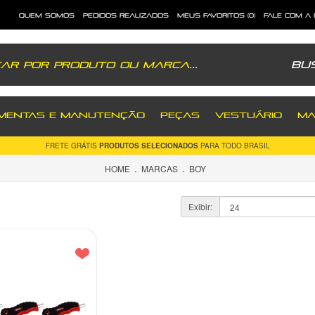
quem somos
pedidos realizados
meus favoritos (0)
fale com a
Bu
MENTAS E MANUTENÇÃO
PEÇAS
VESTUÁRIO
MA
FRETE GRÁTIS
PRODUTOS SELECIONADOS
PARA TODO BRASIL
.
.
HOME
MARCAS
BOY
Exibir: