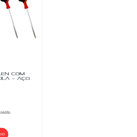
LEN COM
OLA – AÇO
crédito
do