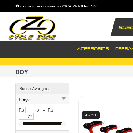
(11) 9 4440-2772
central atendimento:
ACESSÓRIOS
FERRA
BOY
Busca Avançada
Preço
R$
–
R$
-4% OFF