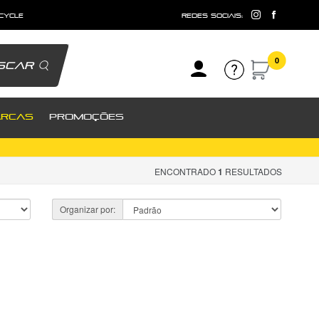
 cycle
redes sociais:
0
scar
RCAS
PROMOÇÕES
ENCONTRADO
1
RESULTADOS
Organizar por: