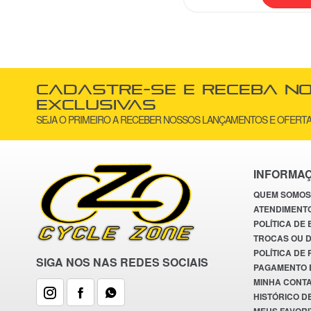
Fizik
+0
FT3B
+0
GTA
+0
Helmet
+0
HS
+0
Cadastre-se e receba n
HydraPlus
+0
exclusivas
SEJA O PRIMEIRO A RECEBER NOSSOS LANÇAMENTOS E OFERTA
Innovations
+0
JWS
+0
Leão
+0
INFORMA
Levorin
+0
QUEM SOMOS
Luberetta
+0
ATENDIMENT
NewBoler
+0
POLÍTICA DE
TROCAS OU 
Nook
+0
POLÍTICA DE
SIGA NOS NAS REDES SOCIAIS
Orange B
+0
PAGAMENTO 
Paco
+0
MINHA CONT
HISTÓRICO D
PTK
+0
MEUS FAVORI