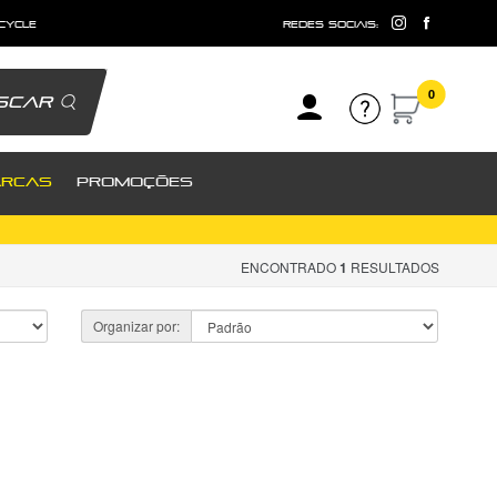
 cycle
redes sociais:
0
scar
RCAS
PROMOÇÕES
ENCONTRADO
1
RESULTADOS
Organizar por: