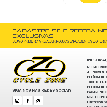
FT3B
+0
GTA
+0
Helmet
+0
HS
+0
Cadastre-se e receba n
HydraPlus
+0
exclusivas
SEJA O PRIMEIRO A RECEBER NOSSOS LANÇAMENTOS E OFERTA
Innovations
+0
JWS
+0
Leão
+0
INFORMA
Levorin
+0
QUEM SOMOS
Luberetta
+0
ATENDIMENT
NewBoler
+0
POLÍTICA DE
TROCAS OU 
Nook
+0
POLÍTICA DE
Orange B
+0
SIGA NOS NAS REDES SOCIAIS
PAGAMENTO 
Paco
+0
MINHA CONT
HISTÓRICO D
PTK
+0
MEUS FAVORI