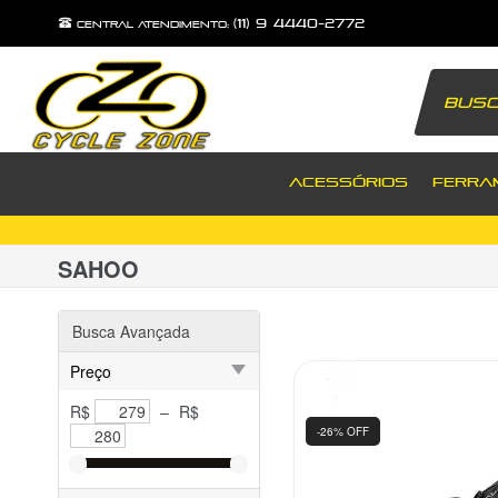
(11) 9 4440-2772
central atendimento:
ACESSÓRIOS
FERRA
SAHOO
Busca Avançada
Preço
R$
–
R$
-26% OFF