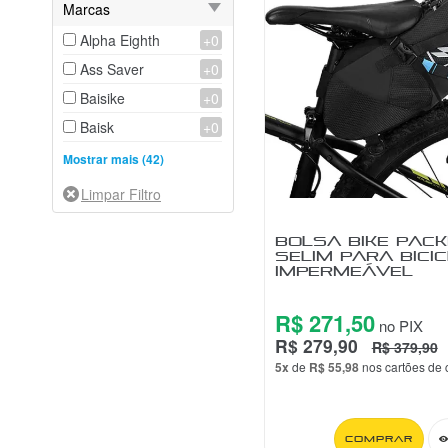
Marcas
Alpha Eighth
+0
Ass Saver
+0
Baisike
+0
Baisk
+0
Beto
+0
Mostrar mais (42)
Bikersay
+0
BK Tools
+0
BOLSA BIKE PACK
Blue Pump
+0
SELIM PARA BICIC
IMPERMEÁVEL
Boy
+0
Chaoyang
+0
R$ 271,50
no PIX
CoolChange
+0
R$ 279,90
R$ 379,90
Cycle Zone
+0
5x
de
R$ 55,98
nos cartões de 
Elleven
+0
Falcon
+0
Comprar
Fizik
+0