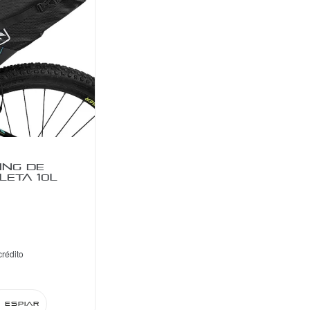
ING DE
LETA 10L
crédito
Espiar