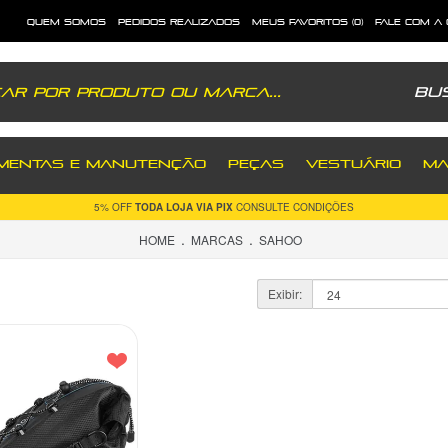
quem somos
pedidos realizados
meus favoritos (0)
fale com a
Bu
MENTAS E MANUTENÇÃO
PEÇAS
VESTUÁRIO
MA
5% OFF
TODA LOJA VIA PIX
CONSULTE CONDIÇÕES
.
.
HOME
MARCAS
SAHOO
Exibir: