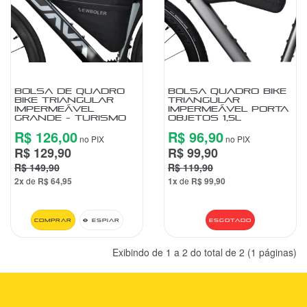
VESTUÁRIO
CENTRAL
ATENDIMENTO
BOLSA DE QUADRO
BOLSA QUADRO BIKE
BIKE TRIANGULAR
TRIANGULAR
IMPERMEÁVEL
IMPERMEÁVEL PORTA
(11)
GRANDE - TURISMO
OBJETOS 1,5L
9
R$ 126,00
R$ 96,90
4440-
no PIX
no PIX
R$ 129,90
R$ 99,90
2772
R$ 149,90
R$ 119,90
Chat
2x
de
R$ 64,95
1x
de
R$ 99,90
WhatsApp
Envie-
Comprar
Espiar
Esgotado
nos uma
mensagem
Exibindo de 1 a 2 do total de 2 (1 páginas)