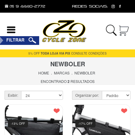
(11) 9 4440-2772
redes sociais:
Entrar
FILTRAR
Cadastrar
FRETE GRÁTIS
5% OFF
TODA LOJA VIA PIX
PRODUTOS SELECIONADOS
CONSULTE CONDIÇÕES
PARA TODO BRASIL
NEWBOLER
INÍCIO
.
.
HOME
MARCAS
NEWBOLER
ACESSÓRIOS
ENCONTRADO
2
RESULTADOS
FERRAMENTAS
Exibir:
Organizar por:
E
MANUTENÇÃO
MESA
-13% OFF
-17% OFF
PEÇAS