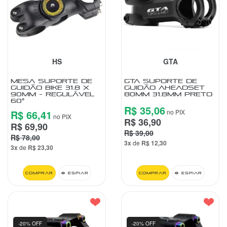
VESTUÁRIO
CENTRAL
ATENDIMENTO
HS
GTA
(11)
MESA SUPORTE DE
GTA SUPORTE DE
GUIDÃO BIKE 31.8 X
GUIDÃO AHEADSET
9
90MM - REGULÁVEL
80MM 31.8MM PRETO
60°
4440-
R$ 35,06
2772
R$ 66,41
no PIX
no PIX
R$ 36,90
R$ 69,90
Chat
R$ 39,00
R$ 78,00
WhatsApp
3x
de
R$ 12,30
3x
de
R$ 23,30
Envie-
nos uma
Comprar
Espiar
Comprar
Espiar
mensagem
-20% OFF
-20% OFF