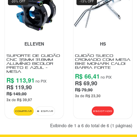
-20% OFF
-13% OFF
ELLEVEN
HS
SUPORTE DE GUIDÃO
GUIDÃO SUECO
CNC 35MM 31.8MM
CROMADO COM MESA
ALUMÍNIO BICOLOR
BIKE MONARK CALOI
PRETO E AZUL -
BARRA FORTE
MESA
R$ 66,41
no PIX
R$ 113,91
no PIX
R$ 69,90
R$ 119,90
R$ 79,90
R$ 149,00
3x
de
R$ 23,30
3x
de
R$ 39,97
Comprar
Espiar
Esgotado
Exibindo de 1 a 6 do total de 6 (1 páginas)