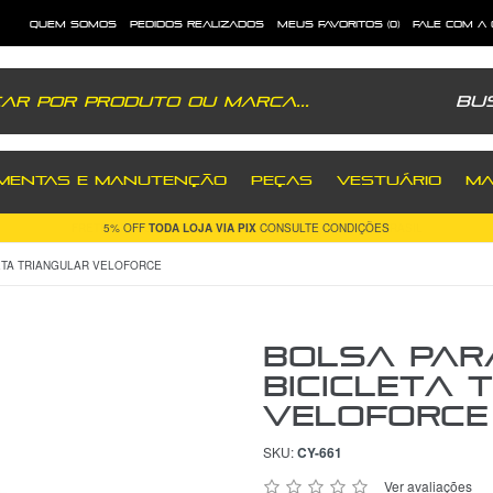
quem somos
pedidos realizados
meus favoritos (0)
fale com a
Bu
MENTAS E MANUTENÇÃO
PEÇAS
VESTUÁRIO
MA
FRETE GRÁTIS
PRODUTOS SELECIONADOS
PARA TODO BRASIL
ETA TRIANGULAR VELOFORCE
Bolsa Par
Bicicleta 
VeloForce
SKU:
CY-661
Ver avaliações