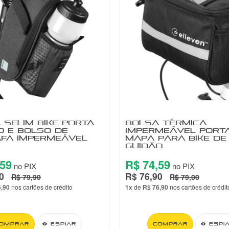
 SELIM BIKE PORTA
BOLSA TÉRMICA
O E BOLSO DE
IMPERMEÁVEL PORT
FA IMPERMEÁVEL
MAPA PARA BIKE DE
GUIDÃO
,59
R$ 74,59
no PIX
no PIX
0
R$ 76,90
R$ 79,90
R$ 79,00
6,90
nos cartões de crédito
1x
de
R$ 76,90
nos cartões de crédit
omprar
Espiar
Comprar
Espi