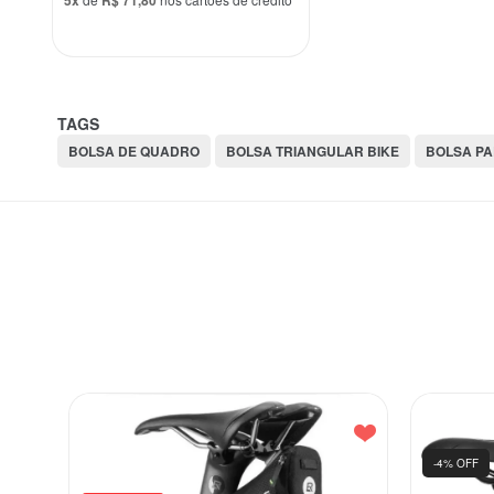
5x
R$ 71,80
TAGS
BOLSA DE QUADRO
BOLSA TRIANGULAR BIKE
BOLSA P
-4% OFF