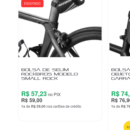
ESGOTADO
BOLSA DE SELIM
BOLSA
OS
ROCKBROS MODELO
OBJET
SMALL ROCK
GARRA
R$ 57,23
R$ 74
no PIX
R$ 59,00
R$ 76,9
1x
de
R$ 59,00
nos cartões de crédito
1x
de
R$ 7
C