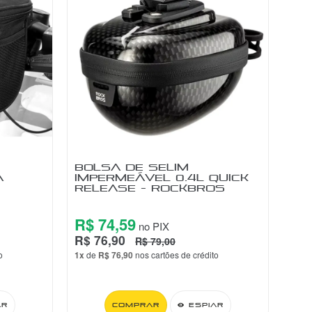
BOLSA DE SELIM
BO
A
IMPERMEÁVEL 0.4L QUICK
BI
RELEASE - ROCKBROS
VE
R$ 74,59
R$
no PIX
R$ 76,90
R$ 
R$ 79,00
o
1x
de
R$ 76,90
nos cartões de crédito
1x
d
ar
Comprar
Espiar