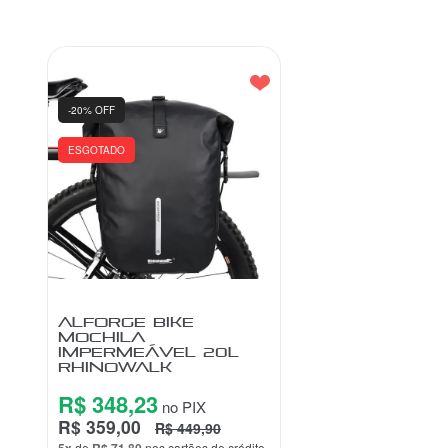
-20% OFF
ESGOTADO
ALFORGE BIKE
MOCHILA
IMPERMEÁVEL 20L
RHINOWALK
R$ 348,23
no PIX
R$ 359,00
R$ 449,90
de
nos cartões de crédito