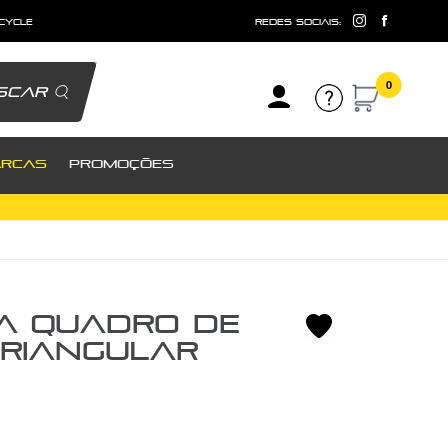
 cycle
redes sociais:
0
scar
RCAS
PROMOÇÕES
a Quadro De
Triangular