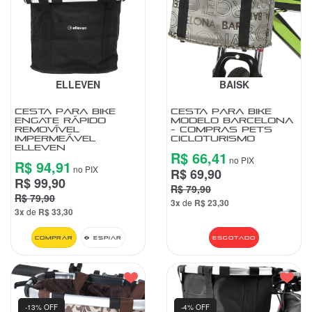
VESTUÁRIO
CENTRAL
ATENDIMENTO
ELLEVEN
BAISK
(11)
CESTA PARA BIKE
CESTA PARA BIKE
ENGATE RÁPIDO
MODELO BARCELONA
9
REMOVÍVEL
- COMPRAS PETS
IMPERMEÁVEL
CICLOTURISMO
4440-
ELLEVEN
2772
R$ 66,41
no PIX
R$ 94,91
no PIX
R$ 69,90
Chat
R$ 99,90
R$ 79,90
WhatsApp
R$ 79,90
3x
de
R$ 23,30
3x
de
R$ 33,30
Envie-
nos uma
Comprar
Espiar
Esgotado
mensagem
-13% OFF
-4% OFF