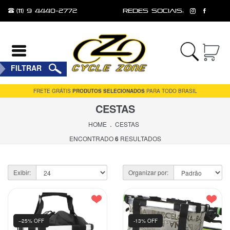
(11) 9 4440-2772
redes sociais:
Entrar
FILTRAR
Cadastrar
FRETE GRÁTIS
PRODUTOS SELECIONADOS
PARA TODO BRASIL
CESTAS
INÍCIO
.
HOME
CESTAS
ACESSÓRIOS
ENCONTRADO
6
RESULTADOS
FERRAMENTAS
E
Exibir:
Organizar por:
MANUTENÇÃO
MESA
PEÇAS
--25% OFF
-13% OFF