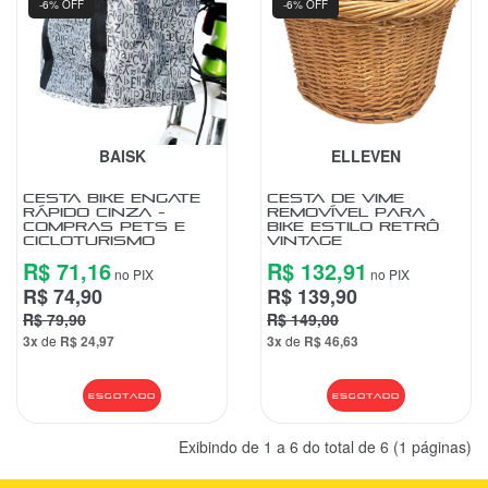
-6% OFF
-6% OFF
BAISK
ELLEVEN
CESTA BIKE ENGATE
CESTA DE VIME
RÁPIDO CINZA -
REMOVÍVEL PARA
COMPRAS PETS E
BIKE ESTILO RETRÔ
CICLOTURISMO
VINTAGE
R$ 71,16
R$ 132,91
no PIX
no PIX
R$ 74,90
R$ 139,90
R$ 79,90
R$ 149,00
3x
de
R$ 24,97
3x
de
R$ 46,63
Esgotado
Esgotado
Exibindo de 1 a 6 do total de 6 (1 páginas)