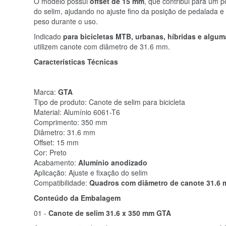
O modelo possui
offset de 15 mm
, que contribui para um 
do selim, ajudando no ajuste fino da posição de pedalada e
peso durante o uso.
Indicado
para bicicletas MTB, urbanas, híbridas e algum
utilizem canote com diâmetro de 31.6 mm.
Características Técnicas
Marca:
GTA
Tipo de produto: Canote de selim para bicicleta
Material: Alumínio 6061-T6
Comprimento: 350 mm
Diâmetro: 31.6 mm
Offset: 15 mm
Cor: Preto
Acabamento:
Alumínio anodizado
Aplicação: Ajuste e fixação do selim
Compatibilidade:
Quadros com diâmetro de canote 31.6
Conteúdo da Embalagem
01 -
Canote de selim 31.6 x 350 mm GTA