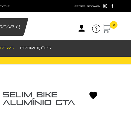
 cycle
redes sociais:
0
scar
RCAS
PROMOÇÕES
Selim Bike
 Alumínio GTA