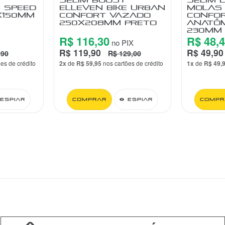
 SPEED
ELLEVEN BIKE URBAN
MOLAS
X150MM
CONFORT VAZADO
CONFO
250X208MM PRETO
ANATÔM
230MM
R$ 116,30
R$ 48,
no PIX
R$ 119,90
R$ 49,90
,90
R$ 129,00
ões de crédito
2x
de
R$ 59,95
nos cartões de crédito
1x
de
R$ 49,
Espiar
Comprar
Espiar
Compr