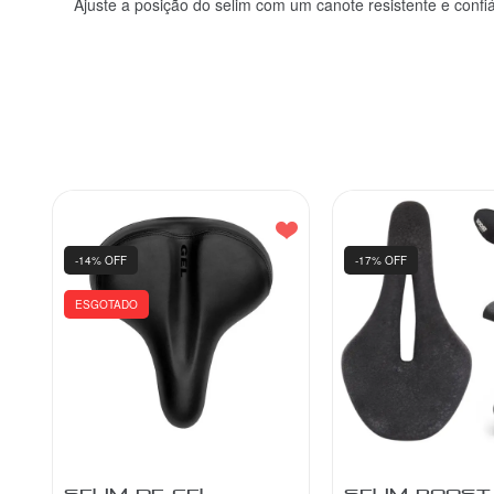
Ajuste a posição do selim com um canote resistente e confiá
-14% OFF
-17% OFF
ESGOTADO
SELIM DE GEL
SELIM BOOST