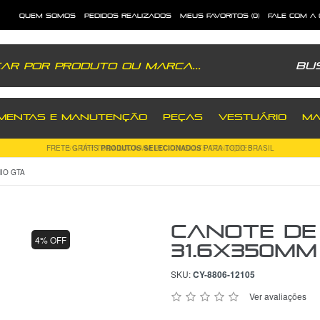
quem somos
pedidos realizados
meus favoritos (0)
fale com a
Bu
MENTAS E MANUTENÇÃO
PEÇAS
VESTUÁRIO
MA
5% OFF
TODA LOJA VIA PIX
CONSULTE CONDIÇÕES
IO GTA
Canote de 
4% OFF
31.6x350mm
SKU:
CY-8806-12105
Ver avaliações