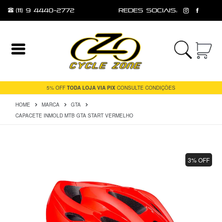
(11) 9 4440-2772
redes sociais:
Entrar
Cadastrar
5% OFF
TODA LOJA VIA PIX
CONSULTE CONDIÇÕES
HOME
MARCA
GTA
INÍCIO
CAPACETE INMOLD MTB GTA START VERMELHO
ACESSÓRIOS
FERRAMENTAS
E
3% OFF
MANUTENÇÃO
MESA
PEÇAS