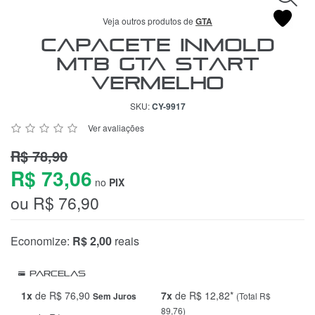
Veja outros produtos de
GTA
Capacete Inmold
MTB GTA Start
Vermelho
SKU:
CY-9917
Ver avaliações
R$ 78,90
R$ 73,06
no
PIX
ou R$ 76,90
Economize:
R$ 2,00
reais
Parcelas
1x
de R$ 76,90
7x
de R$ 12,82*
(Total R$
Sem Juros
89,76)