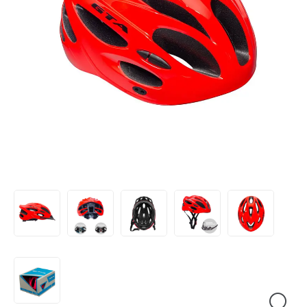
VESTUÁRIO
CENTRAL
ATENDIMENTO
(11)
9
4440-
2772
Chat
WhatsApp
Envie-
nos uma
mensagem