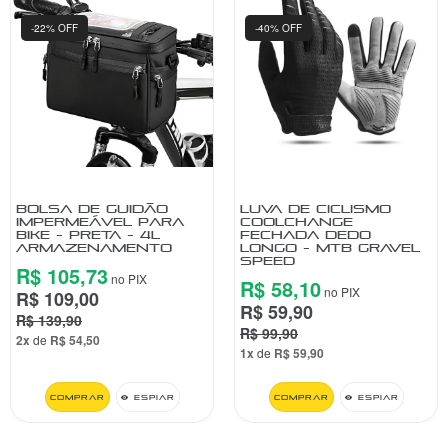
-22% OFF
-40% OFF
BOLSA DE GUIDÃO
LUVA DE CICLISMO
IMPERMEÁVEL PARA
COOLCHANGE
BIKE - PRETA - 4L
FECHADA DEDO
ARMAZENAMENTO
LONGO - MTB GRAVEL
SPEED
R$ 105,73
no PIX
R$ 58,10
no PIX
R$ 109,00
R$ 59,90
R$ 139,90
R$ 99,90
2x
de
R$ 54,50
1x
de
R$ 59,90
Comprar
Espiar
Comprar
Espiar