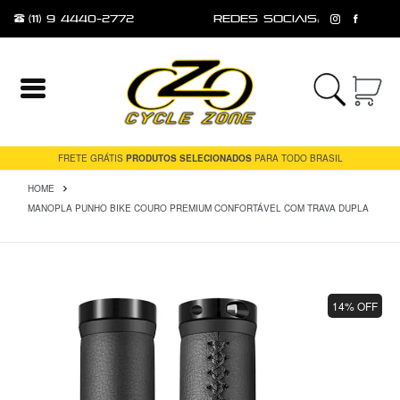
(11) 9 4440-2772
redes sociais:
Entrar
Cadastrar
FRETE GRÁTIS
PRODUTOS SELECIONADOS
PARA TODO BRASIL
HOME
INÍCIO
MANOPLA PUNHO BIKE COURO PREMIUM CONFORTÁVEL COM TRAVA DUPLA
ACESSÓRIOS
FERRAMENTAS
E
MANUTENÇÃO
14% OFF
MESA
PEÇAS