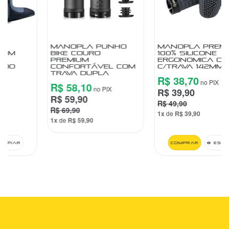
MANOPLA PUNHO
MANOPLA PREMIUM
BIKE COURO
100% SILICONE
PREMIUM
ERGONOMICA CINZA
CONFORTÁVEL COM
C/TRAVA 142MM
TRAVA DUPLA
R$ 38,70
no PIX
R$ 58,10
no PIX
R$ 39,90
R$ 59,90
R$ 49,90
R$ 69,90
1x
de
R$ 39,90
1x
de
R$ 59,90
Comprar
Espiar