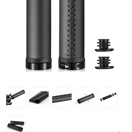
VESTUÁRIO
CENTRAL
ATENDIMENTO
(11)
9
4440-
2772
Chat
WhatsApp
Envie-
nos uma
mensagem