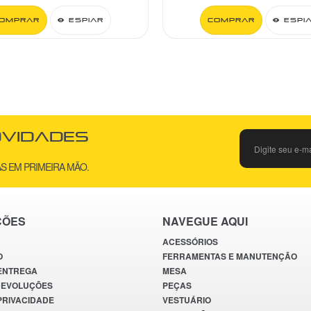
omprar
Espiar
Comprar
Espi
ovidades
S EM PRIMEIRA MÃO.
ÇÕES
NAVEGUE AQUI
ACESSÓRIOS
O
FERRAMENTAS E MANUTENÇÃO
 ENTREGA
MESA
DEVOLUÇÕES
PEÇAS
 PRIVACIDADE
VESTUÁRIO