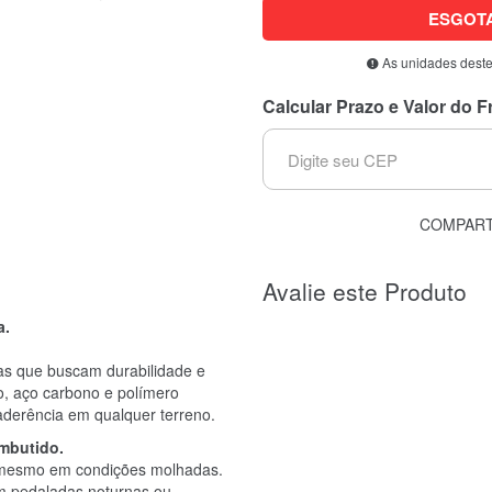
ESGOT
As unidades deste
Calcular Prazo e Valor do F
COMPART
Avalie este Produto
a.
stas que buscam durabilidade e
o, aço carbono e polímero
 aderência em qualquer terreno.
embutido.
s mesmo em condições molhadas.
em pedaladas noturnas ou