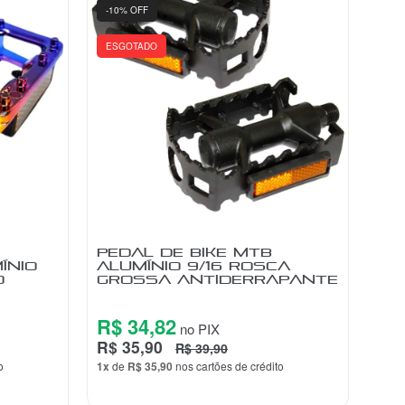
-25% OFF
-10
ES
ELA
PEDAL PLATAFORMA
PE
O
FREESTYLE 1/2 ALUMÍNIO
AL
RAINBOW CAMALEÃO
GR
R$ 58,10
R$
no PIX
R$ 59,90
R$ 
R$ 79,90
o
1x
de
R$ 59,90
nos cartões de crédito
1x
d