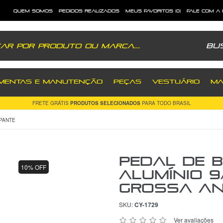
quem somos
pedidos realizados
meus favoritos (0)
fale com a
Bu
MENTAS E MANUTENÇÃO
PEÇAS
VESTUÁRIO
MA
5% OFF
TODA LOJA VIA PIX
CONSULTE CONDIÇÕES
APANTE
Pedal de B
10% OFF
Alumínio 9
Grossa An
SKU:
CY-1729
Ver avaliações