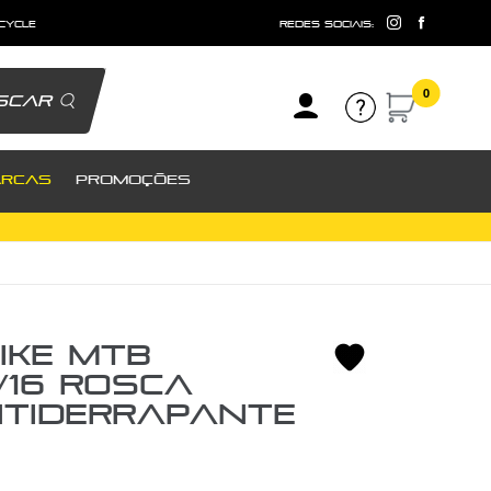
 cycle
redes sociais:
0
scar
RCAS
PROMOÇÕES
ike MTB
/16 Rosca
tiderrapante