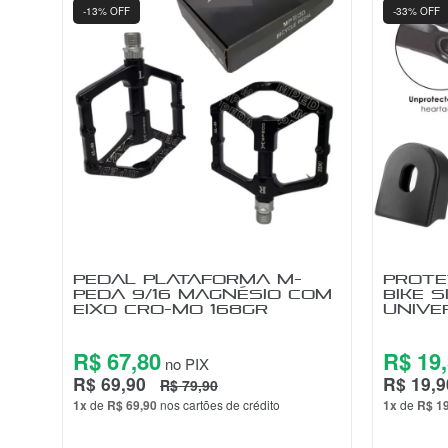
-10% OFF
-13% OFF
ESGOTADO
PEDAL PLATAFORMA
PEDAL
ALUMÍNIO 9/16 ROSCA
PEDA 
GROSSA MTB GTA
EIXO 
R$ 34,82
R$ 67
no PIX
R$ 35,90
R$ 69,9
R$ 39,90
1x
de
R$ 35,90
nos cartões de crédito
1x
de
R$ 6