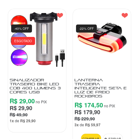
-40% OFF
-22% OFF
ESGOTADO
SINALIZADOR
LANTERNA
TRASEIRO BIKE LED
TRASEIRA
COB 400 LUMENS 3
INTELIGENTE SETA E
CORES USB
LUZ DE FREIO
ROCKBROS
R$ 29,00
no PIX
R$ 174,50
no PIX
R$ 29,90
R$ 179,90
R$ 49,90
R$ 229,90
1x
de
R$ 29,90
3x
de
R$ 59,97
Comprar
Espiar