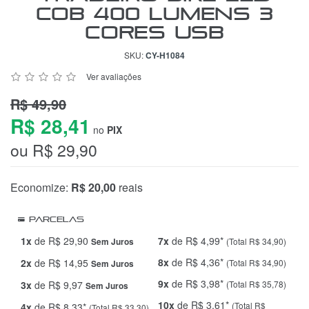
COB 400 Lumens 3
Cores USB
SKU:
CY-H1084
Ver avaliações
R$ 49,90
R$ 28,41
no
PIX
ou R$ 29,90
Economize:
R$ 20,00
reais
Parcelas
1x
de R$ 29,90
7x
de R$ 4,99*
(Total R$ 34,90)
Sem Juros
8x
de R$ 4,36*
2x
de R$ 14,95
(Total R$ 34,90)
Sem Juros
9x
de R$ 3,98*
3x
de R$ 9,97
(Total R$ 35,78)
Sem Juros
10x
de R$ 3,61*
(Total R$
4x
de R$ 8,33*
(Total R$ 33,30)