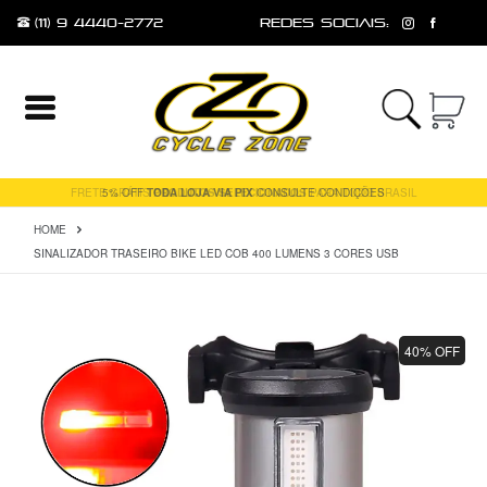
(11) 9 4440-2772
redes sociais:
Entrar
Cadastrar
FRETE GRÁTIS
PRODUTOS SELECIONADOS
PARA TODO BRASIL
HOME
INÍCIO
SINALIZADOR TRASEIRO BIKE LED COB 400 LUMENS 3 CORES USB
ACESSÓRIOS
FERRAMENTAS
E
40% OFF
MANUTENÇÃO
MESA
PEÇAS