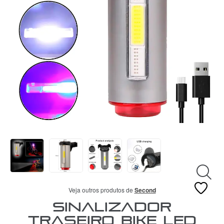
VESTUÁRIO
CENTRAL
ATENDIMENTO
(11)
9
4440-
2772
Chat
WhatsApp
Envie-
nos uma
mensagem
Veja outros produtos de
Second
Sinalizador
Traseiro Bike Led