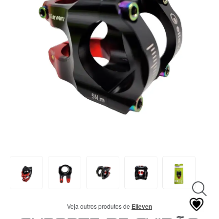
VESTUÁRIO
CENTRAL
ATENDIMENTO
(11)
9
4440-
2772
Chat
WhatsApp
Envie-
nos uma
mensagem
Veja outros produtos de
Elleven