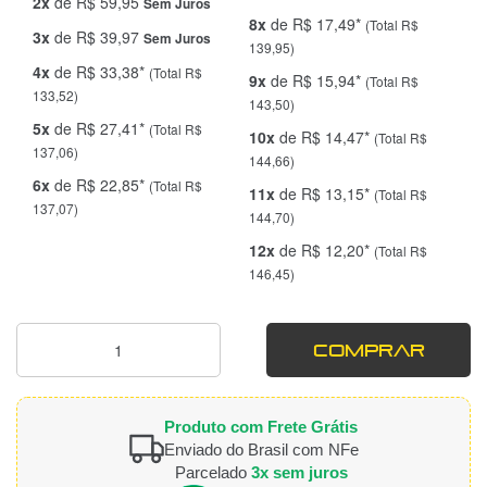
2x
de R$ 59,95
Sem Juros
8x
de R$ 17,49*
(Total R$
3x
de R$ 39,97
Sem Juros
139,95)
4x
de R$ 33,38*
(Total R$
9x
de R$ 15,94*
(Total R$
133,52)
143,50)
5x
de R$ 27,41*
(Total R$
10x
de R$ 14,47*
(Total R$
137,06)
144,66)
6x
de R$ 22,85*
(Total R$
11x
de R$ 13,15*
(Total R$
137,07)
144,70)
12x
de R$ 12,20*
(Total R$
146,45)
COMPRAR
Produto com Frete Grátis
Enviado do Brasil com NFe
Parcelado
3x sem juros